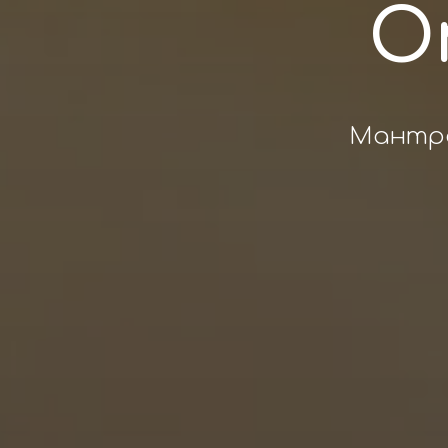
O
Мантра