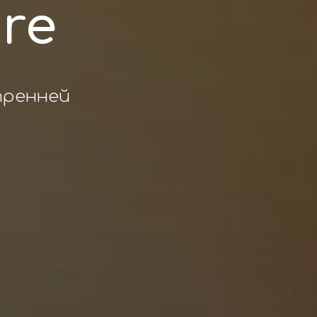
re
тренней