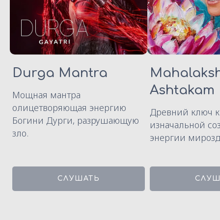
Durga Mantra
Mahalaks
Ashtakam
Мощная мантра
олицетворяющая энергию
Древний ключ к
Богини Дурги, разрушающую
изначальной со
зло.
энергии мирозд
СЛУШАТЬ
СЛУШ