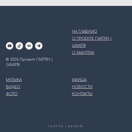
НА ГЛАВНУЮ
О ПРОЕКТЕ ГАЯТРИ |
GAYATRI
О МАНТРАХ
© 2026 Проект ГАЯТРИ |
GAYATRI
МУЗЫКА
АФИША
ВИДЕО
НОВОСТИ
ФОТО
КОНТАКТЫ
ГАЯТРИ | GAYATRI — творческий авторский музыкальный проек
Canonical legal footer: Gayatri Singer / REFLEXMUSIC / ИП Тюрина
ГАЯТРИ | GAYATRI